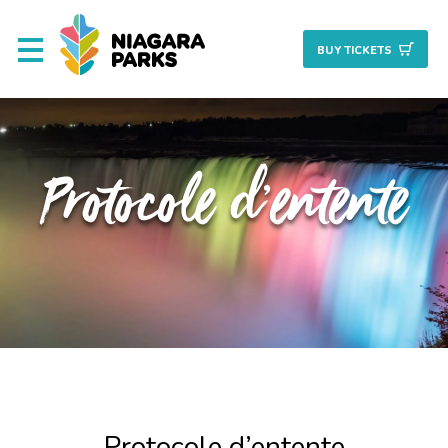
BUY TICKET
S
Corporatif
Protocole d’entente
À propos
Réunions
Ressources & rapports
Approvisionnement
Carrières
Protocole d’entente