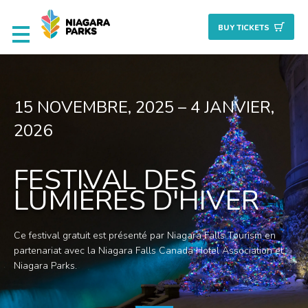
BUY TICKET
S
Attractions
15 NOVEMBRE, 2025 – 4 JANVIER,
Culinaire
2026
Nature + Jardins
FESTIVAL DES
LUMIÈRES D'HIVER
Patrimoine
Ce festival gratuit est présenté par Niagara Falls Tourism en
Golf
partenariat avec la Niagara Falls Canada Hotel Association et
Niagara Parks.
Planifiez