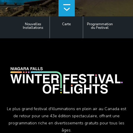
Offres
Rechercher
Niagara Falls Pass
Nouvelles
Carte
Programmation
Installations
du Festival
Plus
Corporatif
Mariages
Salle des médias
Le plus grand festival d'illuminations en plein air au Canada est
de retour pour une 43e édition spectaculaire, offrant une
programmation riche en divertissements gratuits pour tous les
âges.