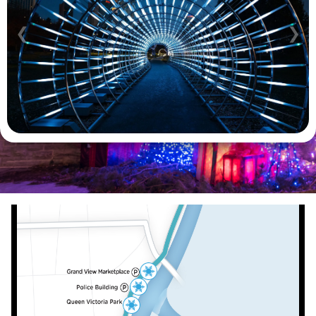
❮
❯
8
7
6