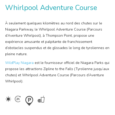
Offres
Whirlpool Adventure Course
Rechercher
Niagara Falls Pass
À seulement quelques kilomètres au nord des chutes sur le
Niagara Parkway, le Whirlpool Adventure Course (Parcours
d’Aventure Whirlpool), à Thompson Point, propose une
Plus
expérience amusante et palpitante de franchissement
d’obstacles suspendus et de glissades le long de tyroliennes en
Corporatif
pleine nature.
Mariages
WildPlay Niagara
est le fournisseur officiel de Niagara Parks qui
propose les attractions Zipline to the Falls (Tyrolienne jusqu’aux
Salle des médias
chutes) et Whirlpool Adventure Course (Parcours d’Aventure
Whirlpool).