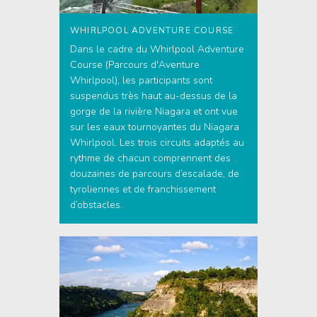
WHIRLPOOL ADVENTURE COURSE
Dans le cadre du Whirlpool Adventure
Course (Parcours d'Aventure
Whirlpool), les participants sont
suspendus très haut au-dessus de la
gorge de la rivière Niagara et ont vue
sur les eaux tournoyantes du Niagara
Whirlpool. Les trois circuits adaptés au
rythme de chacun comprennent des
douzaines de parcours d’escalade, de
tyroliennes et de franchissement
d’obstacles.