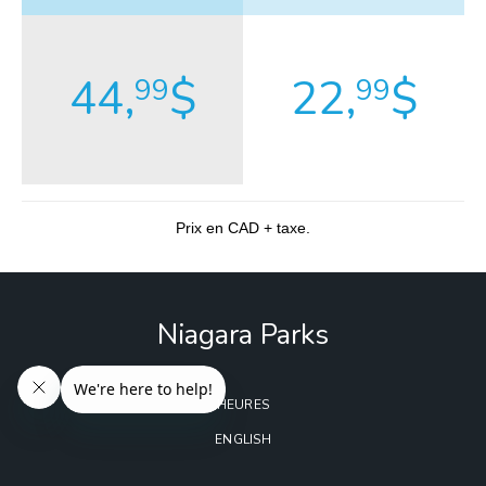
44,
$
22,
$
99
99
Prix en CAD + taxe.
Niagara Parks
HEURES
ENGLISH