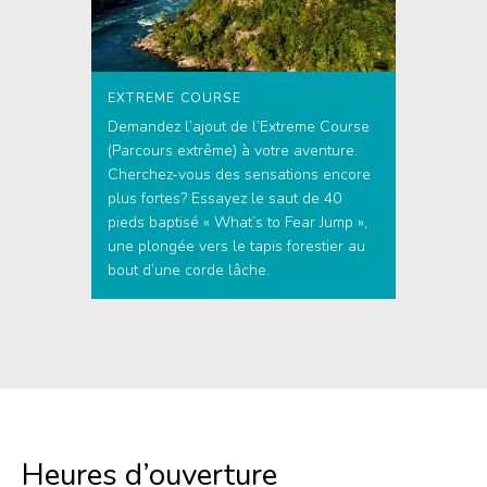
EXTREME COURSE
Demandez l’ajout de l’Extreme Course
(Parcours extrême) à votre aventure.
Cherchez-vous des sensations encore
plus fortes? Essayez le saut de 40
pieds baptisé « What’s to Fear Jump »,
une plongée vers le tapis forestier au
bout d’une corde lâche.
Heures d’ouverture