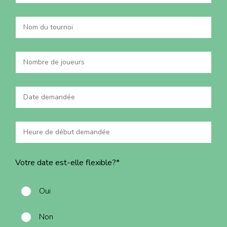
Nom
du
tournoi
*
Nombre
de
joueurs
*
Date
demandée
*
Heure
de
début
Votre date est-elle flexible?
*
demandée
*
Oui
Non