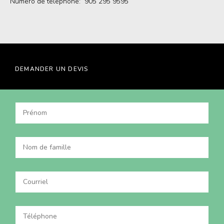
Numéro de téléphone: 905 295 9595
DEMANDER UN DEVIS
Prénom
*
Nom
de
famille
*
Courriel
*
Téléphone
*