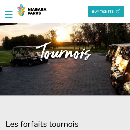
BUY TICKET
S
Attractions
Tournois
Culinaire
Nature + Jardins
Patrimoine
Golf
Planifiez
Les forfaits tournois