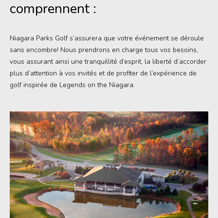
Offres
comprennent :
Rechercher
Niagara Falls Pass
Niagara Parks Golf s’assurera que votre événement se déroule
sans encombre! Nous prendrons en charge tous vos besoins,
vous assurant ainsi une tranquillité d’esprit, la liberté d’accorder
Plus
plus d’attention à vos invités et de profiter de l’expérience de
golf inspirée de Legends on the Niagara.
Corporatif
Mariages
Salle des médias