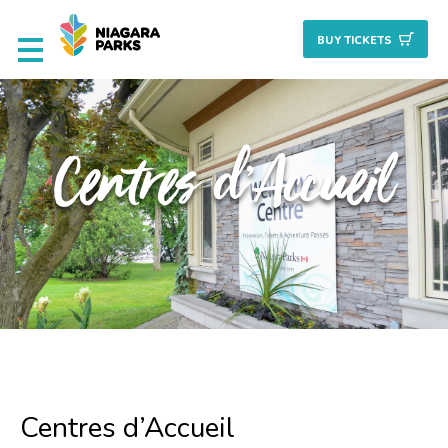
BUY TICKET
S
Attractions
Centres d’Accueil
Culinaire
Nature + Jardins
Patrimoine
Golf
Planifiez
Centres d’Accueil