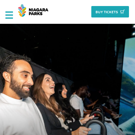
BUY TICKET
S
Attractions
Culinaire
Nature + Jardins
Patrimoine
Golf
Planifiez