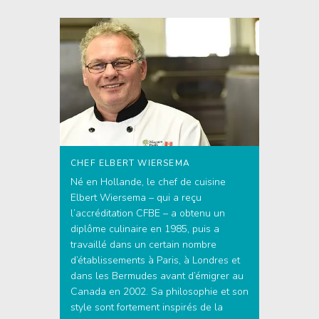
CHEF ELBERT WIERSEMA
Né en Hollande, le chef de cuisine
Elbert Wiersema – qui a reçu
l’accréditation CFBE – a obtenu un
diplôme culinaire en 1985, puis a
travaillé dans un certain nombre
d’établissements à Paris, à Londres et
dans les Bermudes avant d’émigrer au
Canada en 2002. Sa philosophie et son
style sont fortement inspirés de la