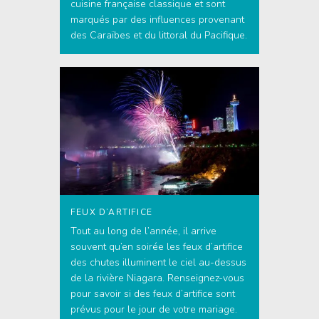
cuisine française classique et sont
marqués par des influences provenant
des Caraïbes et du littoral du Pacifique.
FEUX D’ARTIFICE
Tout au long de l’année, il arrive
souvent qu’en soirée les feux d’artifice
des chutes illuminent le ciel au-dessus
de la rivière Niagara. Renseignez-vous
pour savoir si des feux d’artifice sont
prévus pour le jour de votre mariage.