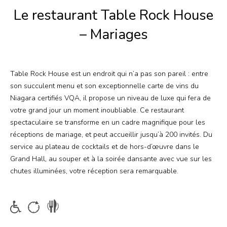
Offres
Le restaurant Table Rock House
– Mariages
Rechercher
Niagara Falls Pass
Table Rock House est un endroit qui n’a pas son pareil : entre
Plus
son succulent menu et son exceptionnelle carte de vins du
Corporatif
Niagara certifiés VQA, il propose un niveau de luxe qui fera de
votre grand jour un moment inoubliable. Ce restaurant
Mariages
spectaculaire se transforme en un cadre magnifique pour les
réceptions de mariage, et peut accueillir jusqu’à 200 invités. Du
Salle des médias
service au plateau de cocktails et de hors-d’œuvre dans le
Grand Hall, au souper et à la soirée dansante avec vue sur les
chutes illuminées, votre réception sera remarquable.