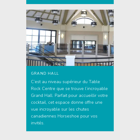
GRAND HALL
C’est au niveau supérieur du Table
Rock Centre que se trouve l’incroyable
Grand Hall. Parfait pour accueillir votre
cocktail, cet espace donne offre une
vue incroyable sur les chutes
canadiennes Horseshoe pour vos
invités.