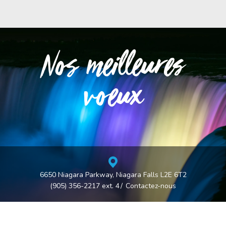
Nos meilleures
voeux
6650 Niagara Parkway, Niagara Falls L2E 6T2
(905) 356-2217 ext. 4
Contactez-nous